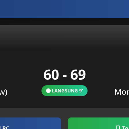
60 - 69
w)
Mon
LANGSUNG 9'
i PC
To