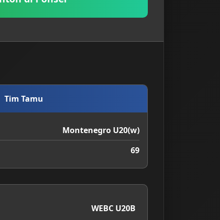
Tim Tamu
Montenegro U20(w)
69
WEBC U20B