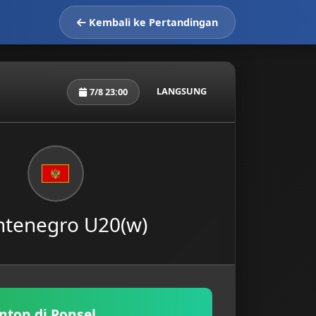
Kembali ke Pertandingan
LANGSUNG
7/8 23:00
tenegro U20(w)
nton di Ponsel