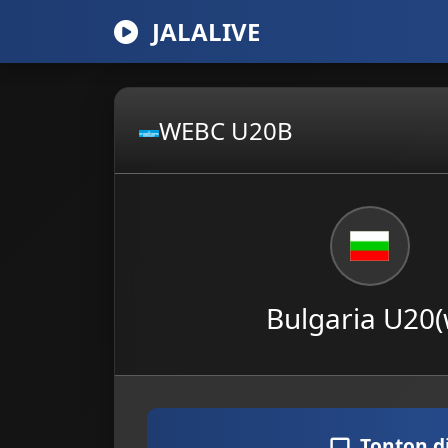
JALALIVE
WEBC U20B
Bulgaria U20(
Tonton d