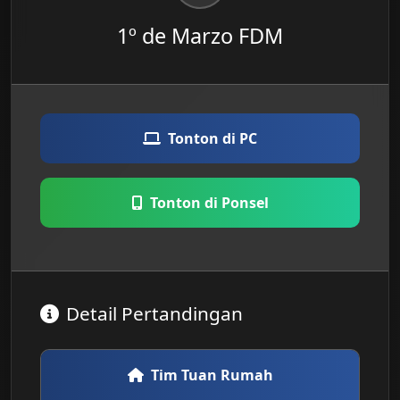
1º de Marzo FDM
Tonton di PC
Tonton di Ponsel
Detail Pertandingan
Tim Tuan Rumah