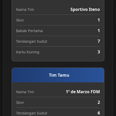
Sportivo Iteno
Nama Tim
1
Skor
1
Babak Pertama
7
Tendangan Sudut
3
Kartu Kuning
Tim Tamu
1º de Marzo FDM
Nama Tim
2
Skor
6
Tendangan Sudut