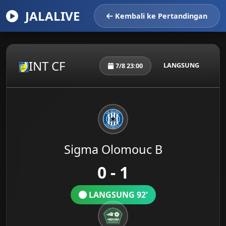
JALALIVE
Kembali ke Pertandingan
INT CF
LANGSUNG
7/8 23:00
Sigma Olomouc B
0 - 1
LANGSUNG 92'