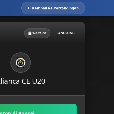
Kembali ke Pertandingan
LANGSUNG
7/8 21:00
lianca CE U20
nton di Ponsel