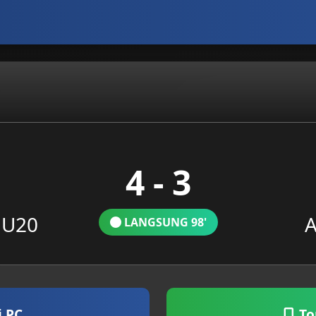
4 - 3
 U20
A
LANGSUNG 98'
i PC
To