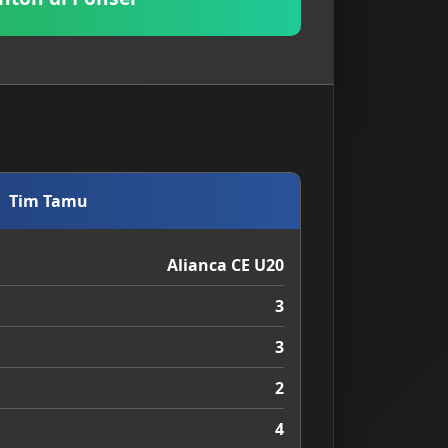
Tim Tamu
Alianca CE U20
3
3
2
4