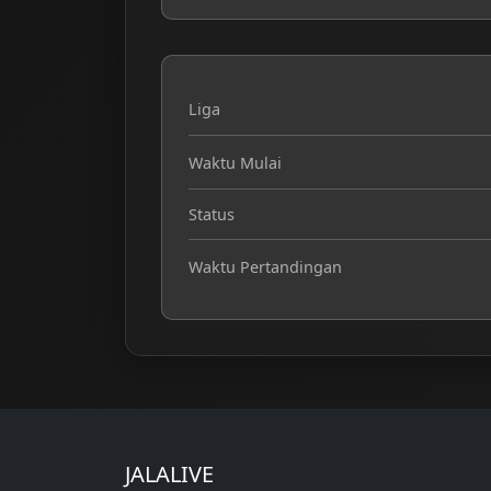
Liga
Waktu Mulai
Status
Waktu Pertandingan
JALALIVE