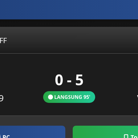
FF
0 - 5
9
LANGSUNG 95'
i PC
To