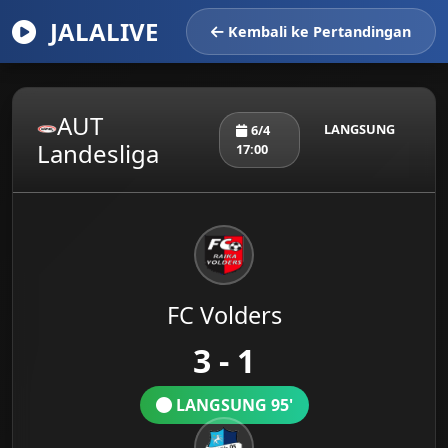
JALALIVE
Kembali ke Pertandingan
AUT
LANGSUNG
6/4
Landesliga
17:00
FC Volders
3 - 1
LANGSUNG 95'